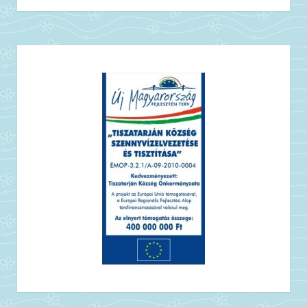
A helyi lakosok betakarítják az ártéren található
gyalogakácot, és beszállítják az AES közelben található,
tiszaújvárosi hőerőműjébe. Így egyszerre szabadulunk
meg a hazai őshonos növényeket kiszorító jövevény
gyalogakáctól, és jutnak bevételhez a helyiek.
Ezután a megtisztított terület egy részén ellenőrzött
körülmények között energiaültetvényt hoznak létre
hazánkban honos, kosárfonó és fehér fűzből. A fűz
erőműbe történő szállítása rendszeres és biztos
jövedelmet ad a helyiek számára. Az erőmű a
biomassza-alapanyagot a WWF tanúsítványának
felmutatásakor veszi át, amely bizonyítja, hogy a
növény olyan területről származik, melyen