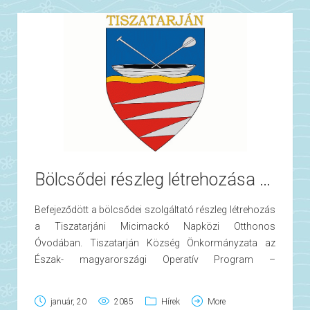
minden alkalommal, településünk népes csapata is
perdítették a vendégeket.
képviseltette magát. Tiszatarján pavilonjának
Egy közös vacsora elfogyasztásával zárult ez a
feldíszítésében a képviselő testület és a Nyugdíjas Klub
kellemes délután.
tagjai serénykedtek. Főzőversennyel, süteménysütő
versennyel indult a nap, melyet a köszöntő és a
zászlótűzés követett. Tiszatarján zászlaját Tóth
Valentina lobogtathatta meg a színpadon. Ezt követően
bemutatkoztak a Mezőcsáti kistérség települései, akik
kulturális műsoraikkal szórakoztatták a
nézőközönséget. Bögre Lajosné polgármesterünk
néhány mondatban összefoglalta községünk
Bölcsődei részleg létrehozása a tiszatarjáni Micimackó Napközi Otthonos Óvodában
jellemzőit, majd a legkisebbjeink, a Micimackó Napközi
Otthonos Óvoda egyik csoportja kedveskedett
Befejeződött a bölcsődei szolgáltató részleg létrehozás
műsorával a nézőközönségnek. E közben mindenhol
a Tiszatarjáni Micimackó Napközi Otthonos
rotyogtak az üstökben a finomabbnál-finomabb ételek,
Óvodában. Tiszatarján Község Önkormányzata az
melyeknek illata még inkább a rendezvényre csalogatta
Észak- magyarországi Operatív Program –
a helyieket.
2008.4.2.1.B.C – Szociális alapszolgáltatások és
gyermekjóléti alapellátások komplex, – valamint
január, 20
2085
Hírek
More
bölcsődék önálló fejlesztése – kétfordulós pályázata