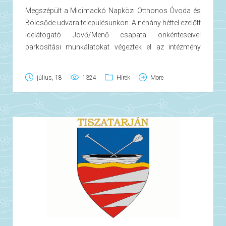
Megszépült a Micimackó Napközi Otthonos Óvoda és
Bölcsőde udvara településünkön. A néhány héttel ezelőtt
idelátogató Jövő/Menő csapata önkénteseivel
parkosítási munkálatokat végeztek el az intézmény
udvarán. Munkájukkal és tárgyi adományukkal nagyban
megkönnyítették a település ifjoncainak mindennapi
július, 18
1324
Hírek
More
életét.
Egy rövid videó is készült erről az eseményről, mely a
www.jovomeno.org
weboldalon látható.