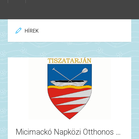
HÍREK
Micimackó Napközi Otthonos Óvoda és Bölcsőde parkosítása