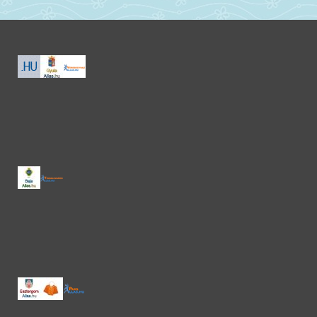
természetvédelmi szempontból megfelelő gazdálkodás
folyik.
A terület másik, előre meghatározott részén nem folyik
gazdálkodás, hanem ősi magyar háziállatfajták,
bivalyok és szürkemarhák legeléssel tartják karban.
2008. október végén még hódokat is telepített ide a
WWF, melyek szintén elősegítik a természetes
sokféleség kialakulását, a terület feléledését.
Hódtelepítés
A Magyarországról az 1850-es években kipusztított
hódok visszatelepítését 1996- ban kezdte el a WWF. Az
eltelt több mint egy évtizedben a visszatelepítések és a
természetes szaporulat eredményeképpen a faj hazai
állománya elérte az 500 példányt. 2008-ban került sor
az utolsó magyarországi hód-visszatelepítésre
Tiszatarjánban. Ezzel a program 12 éve alatt összesen
közel 250 hódot telepítettek vissza hazánk ártéri erdeibe.