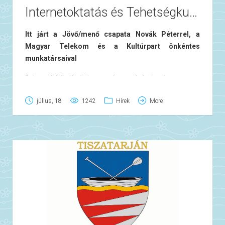
Internetoktatás és Tehetségkutató Novák Péterrel
Itt járt a Jövő/menő csapata Novák Péterrel, a
Magyar Telekom és a Kultúrpart önkéntes
munkatársaival
Dehogy kik is ők, és hogyan keveredtek el egészen
településünkig, azt a következő sorok árulják el. A Szív
július, 18
1242
Hírek
More
Lapát Alapítvány kezdeményezésére indult el egy olyan
programsorozat, amelynek a kedvezményezettjei
hátrányos helyzetű kistérségek. A Mezőcsáti kistérségre
2010-ben esett a választása az alapítványnak, ami azt
jelenti, hogy három évig ezt a térséget segítik különböző
kulturális rendezvények szervezésével, a környezeti
tudatosságra és fenntarthatóságra neveléssel, média
sulival, internetoktatással, önkéntes munkával és
további közösségépítő programjaikkal. A
Digitális Híd
rendezvény célja, hogy az internet használatára tanítsa
a települések lakosait, ezzel is elősegítve a felzárkózást