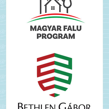
Folyamatban a tájátalakítás a mintaterületen