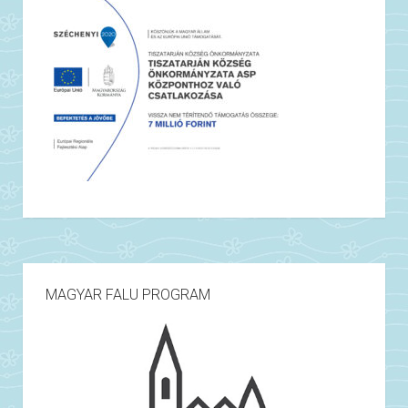
pedig erdőket és olyan hazai fajokból álló
energiaültetvényeket telepítünk, amelyek könnyen
felhasználható biomasszát adnak.
Az így kialakítandó termelés természetvédelmi és
gazdasági célokat egyaránt szolgál, hiszen a helyi
lakosság közvetlen jövedelemhez jut a gyalogakác
levágása és az energiaültetvények révén. E mellett
hozzájárul az ártér állapotjavuláshoz és egy jobb
életminőség növekedéséhez. A projekt fő célja
ugyanakkor még ezen is túlmutat: szeretnénk, ha a jól
működő mintát máshol mások is kipróbálnák, és az
idők során együtt továbbfejlesztenénk.
MAGYAR FALU PROGRAM