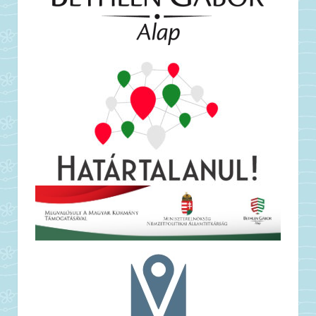
Célunk egy változatos élővilágú, vizesélőhelyekben
gazdag ártéri terület
A Tiszatarján mellett kialakított mintaterületen a WWF
bemutatja, hogyan lehet az újfajta természetvédelmi
szemléletet a gyakorlatban is alkalmazni. A korábban
elhanyagolt ártéri területeken agresszívan terjeszkedő
özönnövény, a gyalogakác (Amorpha fruticosa)
betakarítása nemcsak természetvédelmi, de gazdasági
szempontból is különösen nagy jelentőségű. A
gyalogakác a felmérések szerint ugyanis kiváló
biomassza-alapanyagnak bizonyult, így a közeli
erőműbe szállítás után energia állítható elő belőle.