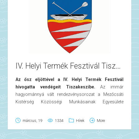
fejlődéséhez, mely remélhetőleg jobban elősegíti a
vállalkozások letelepülését, ezzel is befolyásolva a
gazdasági fejlődést.
IV. Helyi Termék Fesztivál Tiszakeszin
Az ősz eljöttével a IV. Helyi Termék Fesztivál
Harkai Erzsébet, a község református lelkésze
hívogatta vendégeit Tiszakeszibe.
Az immár
szavaival a szeretet ünnepének fontosságára hívta fel
hagyománnyá vált rendezvénysorozat a Mezőcsáti
még inkább a figyelmet. Ezt követően Ady Endre:
Kistérség Közösségi Munkásainak Egyesülete
Karácsonyi rege című verse hangzott el Molnár Andrea,
szervezésével és a LEADER program támogatásának
önkormányzati képviselő előadásában. Az énekkar is
köszönhetően valósulhatott meg 2010. október 16-án.
március, 19
1334
Hírek
More
egy dalcsokorral készült az ünnepeltek részére. A
Az egyesület nevében Burainé Hajdu Éva alenök
Miskolci Nemzeti Színház művészei színvonalas és
köszöntötte a résztvevőket. A fesztiválon, mint eddig
hangulatos műsorukkal tapsra, jókedvre és táncra