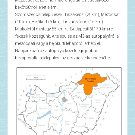
Mezőcsát közötti harmadrangú úthoz csatlakozó
bekötőútról lehet elérni.
Szomszédos települések: Tiszakeszi (20km), Mezőcsát
(10 km), Hejőkürt (5 km), Tiszaújváros (16 km).
Miskolctól mintegy 55 km-re, Budapesttől 170 km-re
fekszik községünk. A település az M3-as autópályáról a
mezőcsáti vagy a hejőkürti lehajtótól érhető el.
Napjainkban az autópálya közelsége jobban
bekapcsolta a települést az ország vérkeringésébe.