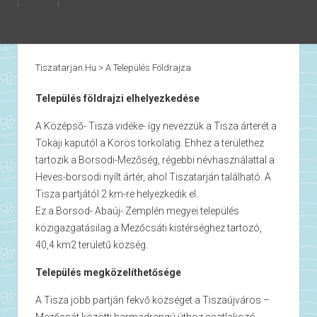
Tiszatarjan.hu
>
A Település Földrajza
Település földrajzi elhelyezkedése
A Középső- Tisza vidéke- így nevezzük a Tisza árterét a
Tokaji kaputól a Körös torkolatig. Ehhez a területhez
tartozik a Borsodi-Mezőség, régebbi névhasználattal a
Heves-borsodi nyílt ártér, ahol Tiszatarján található. A
Tisza partjától 2 km-re helyezkedik el.
Ez a Borsod- Abaúj- Zemplén megyei település
közigazgatásilag a Mezőcsáti kistérséghez tartozó,
40,4 km2 területű község.
Település megközelíthetősége
A Tisza jobb partján fekvő községet a Tiszaújváros –