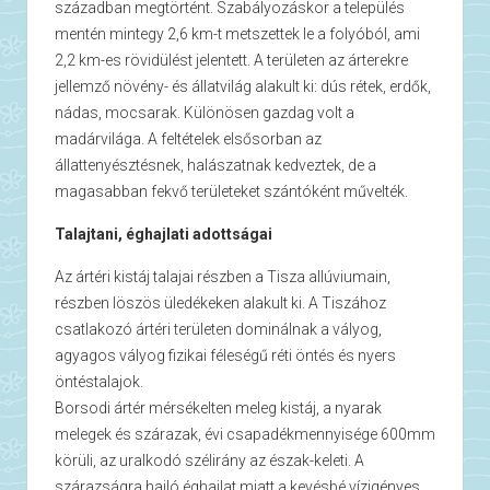
században megtörtént. Szabályozáskor a település
mentén mintegy 2,6 km-t metszettek le a folyóból, ami
2,2 km-es rövidülést jelentett. A területen az árterekre
jellemző növény- és állatvilág alakult ki: dús rétek, erdők,
nádas, mocsarak. Különösen gazdag volt a
madárvilága. A feltételek elsősorban az
állattenyésztésnek, halászatnak kedveztek, de a
magasabban fekvő területeket szántóként művelték.
Talajtani, éghajlati adottságai
Az ártéri kistáj talajai részben a Tisza allúviumain,
részben löszös üledékeken alakult ki. A Tiszához
csatlakozó ártéri területen dominálnak a vályog,
agyagos vályog fizikai féleségű réti öntés és nyers
öntéstalajok.
Borsodi ártér mérsékelten meleg kistáj, a nyarak
melegek és szárazak, évi csapadékmennyisége 600mm
körüli, az uralkodó szélirány az észak-keleti. A
szárazságra hajló éghajlat miatt a kevésbé vízigényes