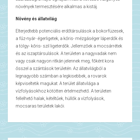
növények termesztésére alkalmas a kistáj.
Növény és állatvilág
Elterjedtebb potenciális erdőtársulások a bokorfüzesek,
a fűz-nyár- égerligetek, a kőris- mézgáséger láperdők és
a tölgy- kőris- szil ligeterdők. Jellemzőek a mocsárrétek
és az iszaptársulások. A területen a nagyvadak nem
vagy csak nagyon ritkán jelennek meg, főként kora
ősszel a szántások területén. Az állatvilágból a
legnagyobb számban a legkisebbek, a rovarok
képviseltetik magukat. A terület állatvilága a
vízfolyásokhoz kötötten értelmezhető. A területen
fellelhető halak, kétéltűek, hüllők a vízfolyások,
mocsaras területek lakói.