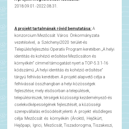
2018.09.01.-2022.08.31.
A projekt tartalmának rövid bemutatása:
A
konzorcium Mezőcsát Város Önkormányzata
vezetésével, a Széchenyi2020 terület-és
Településfejlesztési Operatív Program keretében „A helyi
identitás és kohézió erősítése Mezőcsáton és
környékén” címmel támogatást nyert a TOP-5.3.1-16
kódszámú „A helyi identitás és kohézió erősítése”
tárgyú felhívás keretében. A projekt alapvető célja a
felhívással összhangban a helyi közösségek
fejlesztése, mely elsősorban a települések,
településrészek, térségek közösségi kezdeményező-és
cselekvőképességének fejlesztését, a közösségi
szerepvállalás erősödését jelenti. A projekt elsődleges
célja Mezőcsát és környékén (Ároktő, Hejőkürt,
Hejőpapi, Igrici, Mezőcsát, Tiszadorogma, Tiszakeszi,