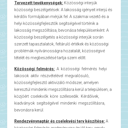
Tervezett tevékenységek:
Közösségi interjúk
közösségi beszélgetések: A lakosság igényeit interjú és
kérdőív formájában mérjük fel. A szakmai vezető és a
helyi közösségfejlesztők segítségével történik a
lakosság megszólítása, bevonása településenként. A
közösségi beszélgetés a közösségi interjúk során
szerzett tapasztalatok, feltáruló értékek és közösségi
problémák nyilvánosságra hozatalát, közösségivé
tételét és megbeszélésé tartja szem előtt.
Közösségi felmérés:
A közösségi felmérés helyi
lakosok aktív részvételével megvalósuló,
közösségfejlesztő aktivizáló módszer, amelyen
keresztül mindenki megszólításra kerül a településen, a
közjóért cselekvők köre szélesedik. Kérdőívek,
kiadványok segítségével mindenki megszólításra,
bevonásra kerül.
Rendezvénynaptár és cselekvési terv készítése:
A