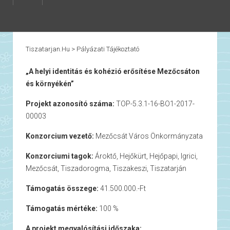
Tiszatarjan.hu
>
Pályázati Tájékoztató
„A helyi identitás és kohézió erősítése Mezőcsáton
és környékén”
Projekt azonosító száma:
TOP-5.3.1-16-BO1-2017-
00003
Konzorcium vezető:
Mezőcsát Város Önkormányzata
Konzorciumi tagok:
Ároktő, Hejőkürt, Hejőpapi, Igrici,
Mezőcsát, Tiszadorogma, Tiszakeszi, Tiszatarján
Támogatás összege:
41.500.000.-Ft
Támogatás mértéke:
100 %
A projekt megvalósítási időszaka: