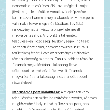
közösségi felmérés eredményeire épülő terv, amely
nemcsak a településen élők szükségleteit, saját
jövőjükre, településükre vonatkozó elképzeléseit
tartalmazza, hanem amely a lakosok aktív szerepet is
vállalnak a tervek megvalósításában. Továbbá
rendezvénynaptár készül a projekt ütemezett
megvalósításához. A projekt által érintett
településeken közösségi tevékenységek indítása:
Történeti (történelmi, hagyományőrzés, kulturális
területeken) feltárt, illetve az eredmények elérhetővé
tétele a lakosság számára. Tanulókörök és részvételi
fórumok megvalósítása a lakosság illetve a
célcsoport részvételével. Részvételi fórumok
megvalósítása a lakosság, illetve a célcsoport
részvételével.
Információs pont kialakítása:
A településen vagy
településrészben széles hozzáférést biztosító, könnyen
megközelíthető helyen lévő tájékoztatási pont, ahol
megbízható és naprakész felvilágosítást adnak a