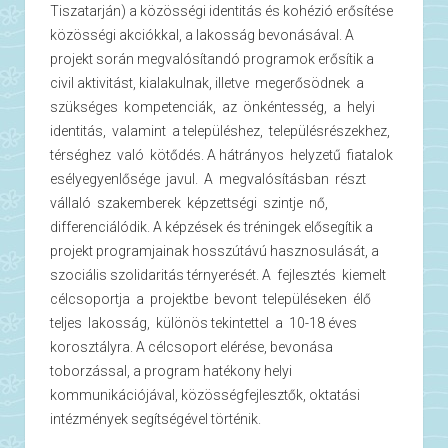
Tiszatarján) a közösségi identitás és kohézió erősítése
közösségi akciókkal, a lakosság bevonásával. A
projekt során megvalósítandó programok erősítik a
civil aktivitást, kialakulnak, illetve megerősödnek a
szükséges kompetenciák, az önkéntesség, a helyi
identitás, valamint a településhez, településrészekhez,
térséghez való kötődés. A hátrányos helyzetű fiatalok
esélyegyenlősége javul. A megvalósításban részt
vállaló szakemberek képzettségi szintje nő,
differenciálódik. A képzések és tréningek elősegítik a
projekt programjainak hosszútávú hasznosulását, a
szociális szolidaritás térnyerését. A fejlesztés kiemelt
célcsoportja a projektbe bevont településeken élő
teljes lakosság, különös tekintettel a 10-18 éves
korosztályra. A célcsoport elérése, bevonása
toborzással, a program hatékony helyi
kommunikációjával, közösségfejlesztők, oktatási
intézmények segítségével történik.