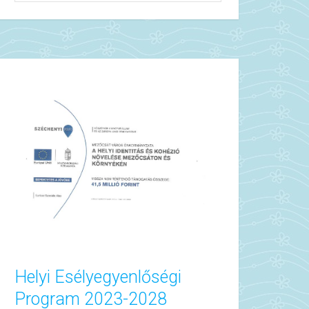
Helyi Esélyegyenlőségi
Program 2023-2028