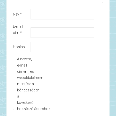
Név
*
E-mail
cím
*
Honlap
A nevem,
e-mail
címem, és
weboldalcímem
mentése a
böngészőben
a
következő
hozzászólásomhoz.