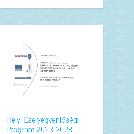
Helyi Esélyegyenlőségi
Program 2023-2028