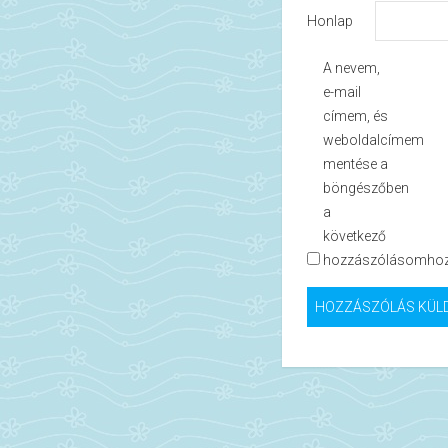
Honlap
A nevem,
e-mail
címem, és
weboldalcímem
mentése a
böngészőben
a
következő
hozzászólásomhoz