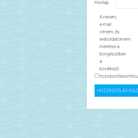
Honlap
A nevem,
e-mail
címem, és
weboldalcímem
mentése a
böngészőben
a
következő
hozzászólásomhoz