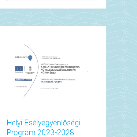
Helyi Esélyegyenlőségi
Program 2023-2028