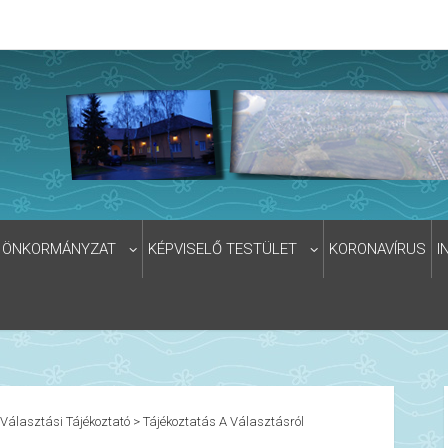
ÖNKORMÁNYZAT
KÉPVISELŐ TESTÜLET
KORONAVÍRUS
I
Választási Tájékoztató
>
Tájékoztatás A Választásról