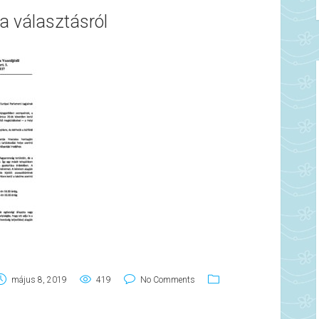
a választásról
május 8, 2019
419
No Comments