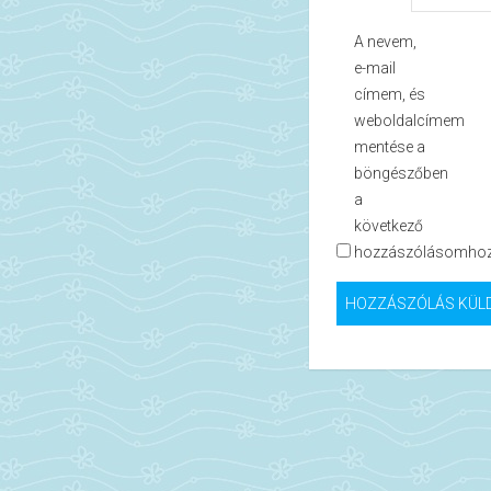
A nevem,
e-mail
címem, és
weboldalcímem
mentése a
böngészőben
a
következő
hozzászólásomhoz