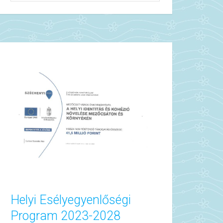
Helyi Esélyegyenlőségi
Program 2023-2028