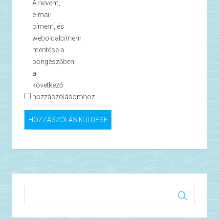
A nevem,
e-mail
címem, és
weboldalcímem
mentése a
böngészőben
a
következő
hozzászólásomhoz.