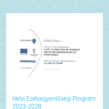
Helyi Esélyegyenlőségi Program
2023-2028