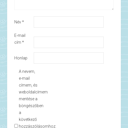
Név
*
E-mail
cím
*
Honlap
A nevem,
e-mail
címem, és
weboldalcímem
mentése a
böngészőben
a
következő
hozzászólásomhoz.