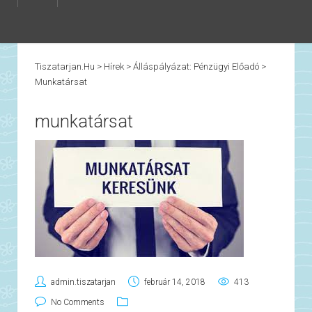
Tiszatarjan.hu
>
Hírek
>
Álláspályázat: Pénzügyi Előadó
>
Munkatársat
munkatársat
admin.tiszatarjan
február 14, 2018
413
No Comments