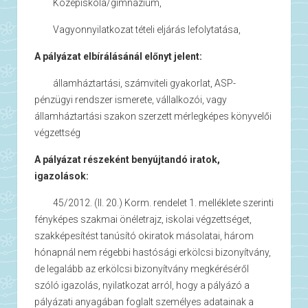
 Középiskola/gimnázium,
 Vagyonnyilatkozat tételi eljárás lefolytatása,
A pályázat elbírálásánál előnyt jelent:
 államháztartási, számviteli gyakorlat, ASP-
pénzügyi rendszer ismerete, vállalkozói, vagy
államháztartási szakon szerzett mérlegképes könyvelői
végzettség
A pályázat részeként benyújtandó iratok,
igazolások:
 45/2012. (II. 20.) Korm. rendelet 1. melléklete szerinti
fényképes szakmai önéletrajz, iskolai végzettséget,
szakképesítést tanúsító okiratok másolatai, három
hónapnál nem régebbi hastósági erkölcsi bizonyítvány,
de legalább az erkölcsi bizonyítvány megkéréséről
szóló igazolás, nyilatkozat arról, hogy a pályázó a
pályázati anyagában foglalt személyes adatainak a