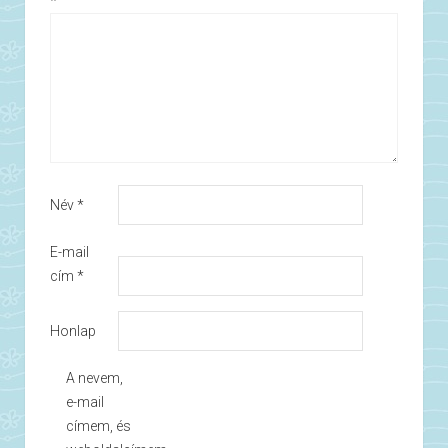
*
Név
*
E-mail
cím
*
Honlap
A nevem,
e-mail
címem, és