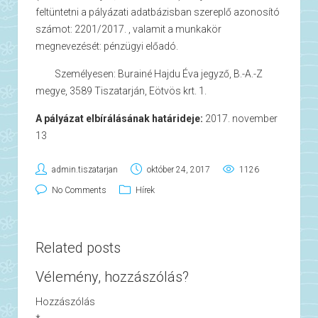
feltüntetni a pályázati adatbázisban szereplő azonosító
számot: 2201/2017. , valamit a munkakör
megnevezését: pénzügyi előadó.
 Személyesen: Burainé Hajdu Éva jegyző, B.-A.-Z
megye, 3589 Tiszatarján, Eötvös krt. 1.
A pályázat elbírálásának határideje:
2017. november
13
admin.tiszatarjan
október 24, 2017
1126
No Comments
Hírek
Related posts
Vélemény, hozzászólás?
Hozzászólás