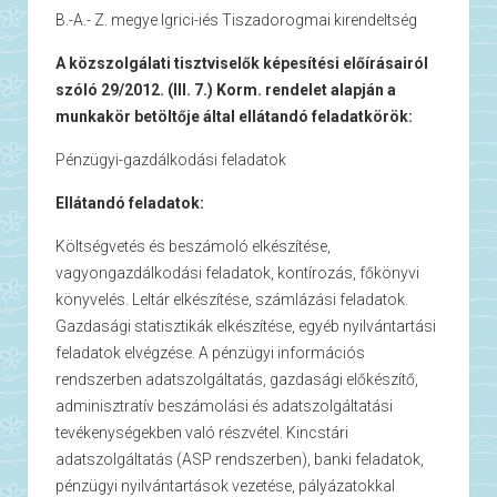
B.-A.- Z. megye Igrici-iés Tiszadorogmai kirendeltség
A közszolgálati tisztviselők képesítési előírásairól
szóló 29/2012. (III. 7.) Korm. rendelet alapján a
munkakör betöltője által ellátandó feladatkörök:
Pénzügyi-gazdálkodási feladatok
Ellátandó feladatok:
Költségvetés és beszámoló elkészítése,
vagyongazdálkodási feladatok, kontírozás, főkönyvi
könyvelés. Leltár elkészítése, számlázási feladatok.
Gazdasági statisztikák elkészítése, egyéb nyilvántartási
feladatok elvégzése. A pénzügyi információs
rendszerben adatszolgáltatás, gazdasági előkészítő,
adminisztratív beszámolási és adatszolgáltatási
tevékenységekben való részvétel. Kincstári
adatszolgáltatás (ASP rendszerben), banki feladatok,
pénzügyi nyilvántartások vezetése, pályázatokkal