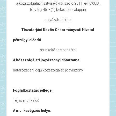
a közszolgálati tisztviselőkről szóló 2011. évi CXCIX.
törvény 45. • (1) bekezdése alapján
pályázatot hirdet
Tiszatarjáni Közös Önkormányzati Hivatal
pénzügyi előadó
munkakör betöltésére.
A közszolgálati jogviszony időtartama:
határozatlan idejű közszolgálati jogviszony
Foglalkoztatás jellege:
Teljes munkaidő
A munkavégzés helye: