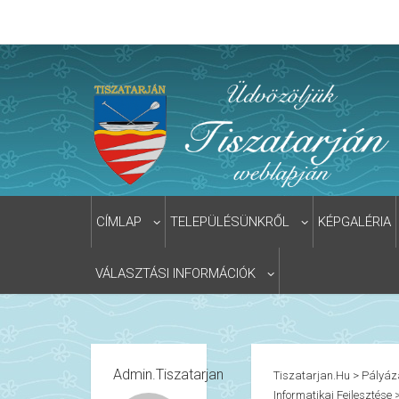
CÍMLAP
TELEPÜLÉSÜNKRŐL
KÉPGALÉRIA
VÁLASZTÁSI INFORMÁCIÓK
Admin.tiszatarjan
Tiszatarjan.hu
>
Pályáz
Informatikai Fejlesztése