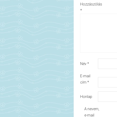
Hozzászólás
*
Név
*
E-mail
cím
*
Honlap
A nevem,
e-mail