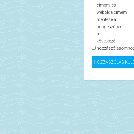
címem, és
weboldalcímem
mentése a
böngészőben
a
következő
hozzászólásomhoz