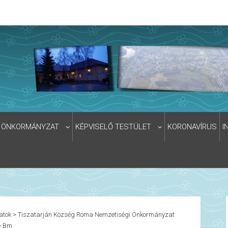
ÖNKORMÁNYZAT
KÉPVISELŐ TESTÜLET
KORONAVÍRUS
I
atok
>
Tiszatarján Község Roma Nemzetiségi Önkormányzat
>
Bm