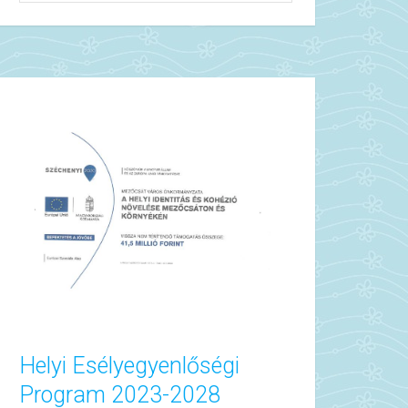
Helyi Esélyegyenlőségi
Program 2023-2028