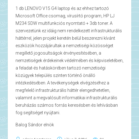
1 db LENOVO V15 G4 laptop és az ehhez tartozó
Microsoft Office csomag, vírusírtó program, HP LJ
M234 SDW multifunkciós nyomtató + 3db toner. A
szervezetünk ez idáig nem rendelkezett infrastrukturális
háttérrel, jelen projekt keretén belül beszerezni kívánt
eszközök hozzájárultak a nemzetiségi közösséget
megillető jogosultságok érvényesítésében, a
nemzetiségek érdekeinek védelmében és képviseletében,
a feladat-és hatáskörében tartozó nemzetiségi
közügyek település szinten történő önálló
intézkedésében. A tevékenységek elvégzéséhez a
megfelelő infrastrukturális háttér elengedhetetlen,
valamint a megvalósult informatikai infrastrukturális
beruházás számos forrás keresésben és lehívásban
fog segítséget nyújtani.
Balog Sándor elnök