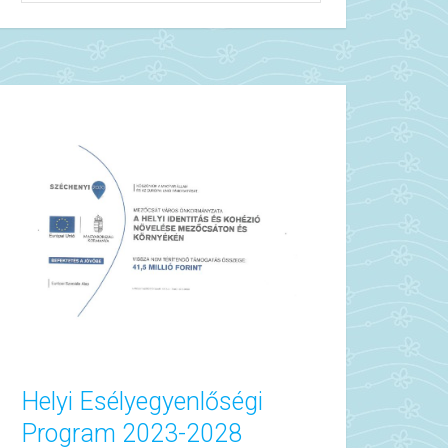
Helyi Esélyegyenlőségi
Program 2023-2028