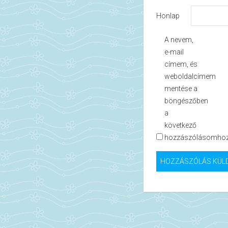
Honlap
A nevem,
e-mail
címem, és
weboldalcímem
mentése a
böngészőben
a
következő
hozzászólásomhoz