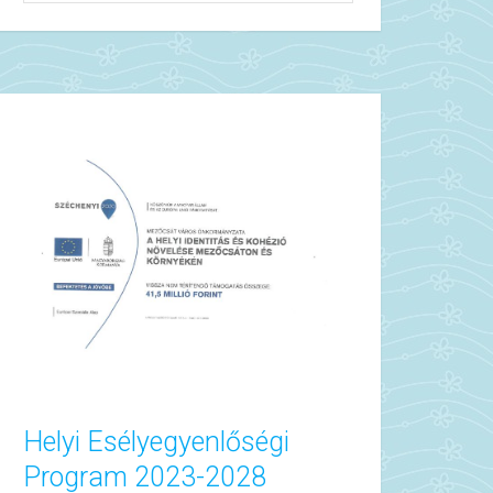
Helyi Esélyegyenlőségi
Program 2023-2028