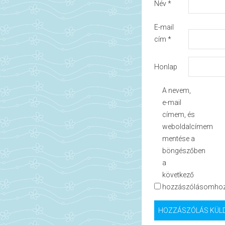
Név
*
E-mail
cím
*
Honlap
A nevem,
e-mail
címem, és
weboldalcímem
mentése a
böngészőben
a
következő
hozzászólásomhoz