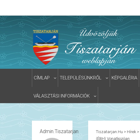
CÍMLAP
TELEPÜLÉSÜNKRŐL
KÉPGALÉRIA
VÁLASZTÁSI INFORMÁCIÓK
Admin.tiszatarjan
Tiszatarjan.hu
>
Hírek
>
(ÉBH) Vonatkozóan