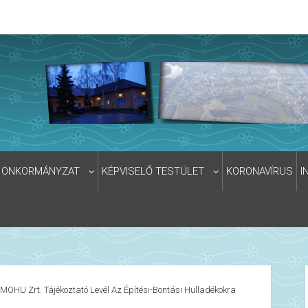
ÖNKORMÁNYZAT
KÉPVISELŐ TESTÜLET
KORONAVÍRUS
I
MOHU Zrt. Tájékoztató Levél Az Építési-Bontási Hulladékokra