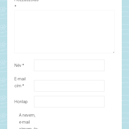
*
Név
*
E-mail
cím
*
Honlap
A nevem,
e-mail