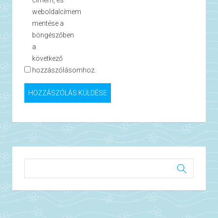
címem, és
weboldalcímem
mentése a
böngészőben
a
következő
hozzászólásomhoz.