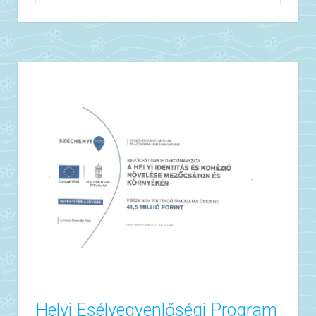
Helyi Esélyegyenlőségi Program