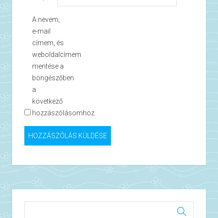
A nevem,
e-mail
címem, és
weboldalcímem
mentése a
böngészőben
a
következő
hozzászólásomhoz.