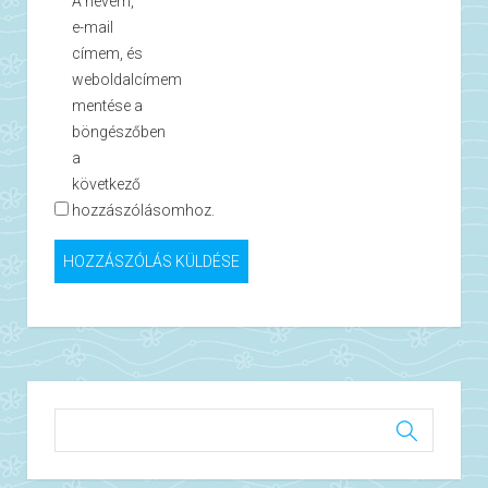
A nevem,
e-mail
címem, és
weboldalcímem
mentése a
böngészőben
a
következő
hozzászólásomhoz.