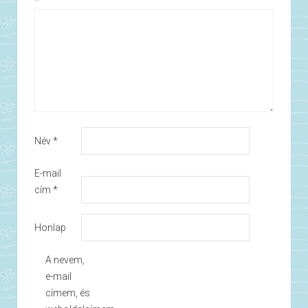
*
Név
*
E-mail
cím
*
Honlap
A nevem,
e-mail
címem, és