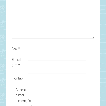
*
Név
*
E-mail
cím
*
Honlap
A nevem,
e-mail
címem, és