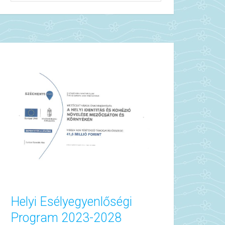
Helyi Esélyegyenlőségi
Program 2023-2028