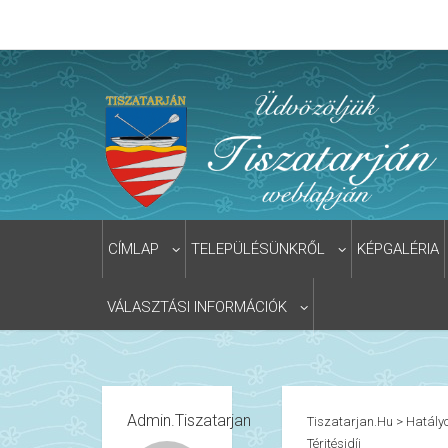
CÍMLAP
TELEPÜLÉSÜNKRŐL
KÉPGALÉRIA
VÁLASZTÁSI INFORMÁCIÓK
Admin.tiszatarjan
Tiszatarjan.hu
>
Hatályo
Téritésidíj