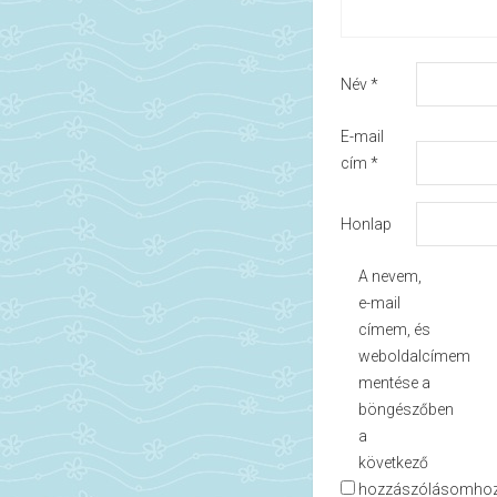
Név
*
E-mail
cím
*
Honlap
A nevem,
e-mail
címem, és
weboldalcímem
mentése a
böngészőben
a
következő
hozzászólásomhoz