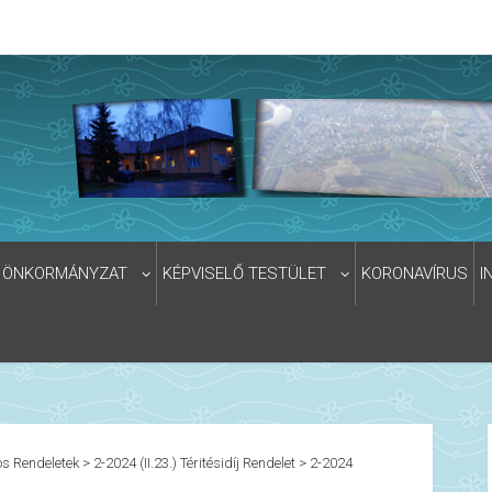
ÖNKORMÁNYZAT
KÉPVISELŐ TESTÜLET
KORONAVÍRUS
I
s Rendeletek
>
2-2024 (II.23.) Téritésidíj Rendelet
>
2-2024