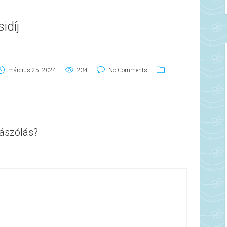
idíj
március 25, 2024
234
No Comments
ászólás?