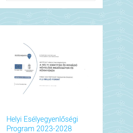
Helyi Esélyegyenlőségi
Program 2023-2028