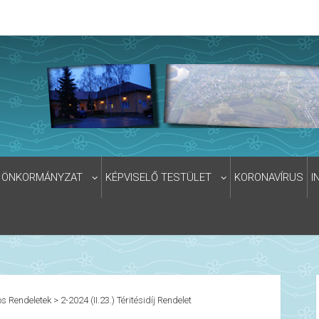
ÖNKORMÁNYZAT
KÉPVISELŐ TESTÜLET
KORONAVÍRUS
I
s Rendeletek
>
2-2024 (II.23.) Téritésidíj Rendelet