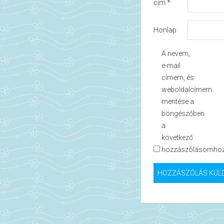
cím
*
Honlap
A nevem,
e-mail
címem, és
weboldalcímem
mentése a
böngészőben
a
következő
hozzászólásomhoz