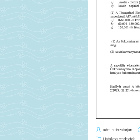
admin.tiszatarjan
Hatályos rendeletek