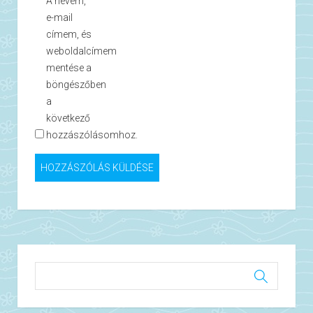
A nevem,
e-mail
címem, és
weboldalcímem
mentése a
böngészőben
a
következő
hozzászólásomhoz.