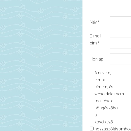
Név
*
E-mail
cím
*
Honlap
A nevem,
e-mail
címem, és
weboldalcímem
mentése a
böngészőben
a
következő
hozzászólásomhoz