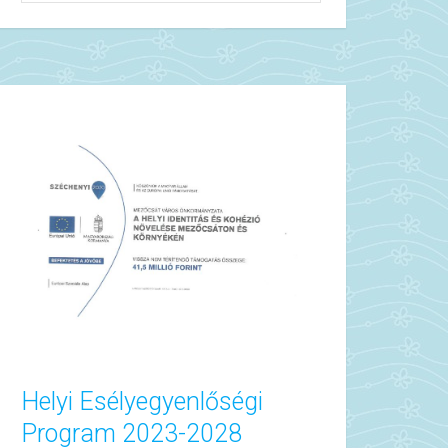
Helyi Esélyegyenlőségi
Program 2023-2028