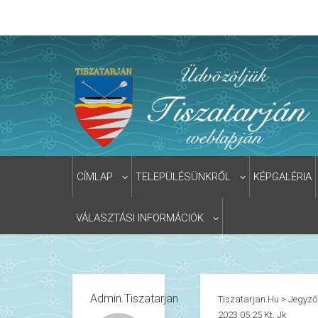
CÍMLAP
TELEPÜLÉSÜNKRŐL
KÉPGALÉRIA
VÁLASZTÁSI INFORMÁCIÓK
Admin.tiszatarjan
Tiszatarjan.hu
>
Jegyző
2023.05.25 Kt. Jk