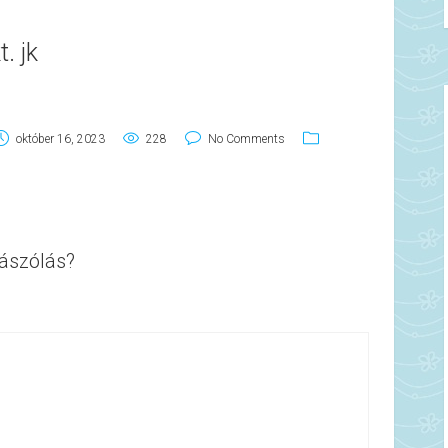
. jk
október 16, 2023
228
No Comments
ászólás?