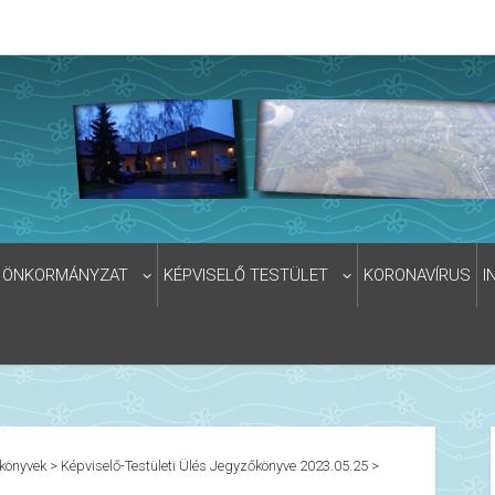
ÖNKORMÁNYZAT
KÉPVISELŐ TESTÜLET
KORONAVÍRUS
I
könyvek
>
Képviselő-Testületi Ülés Jegyzőkönyve 2023.05.25
>