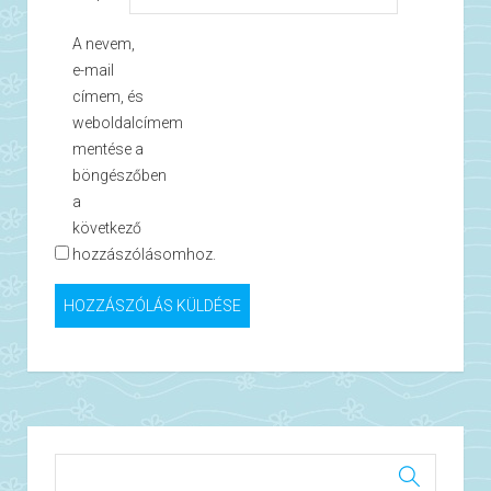
A nevem,
e-mail
címem, és
weboldalcímem
mentése a
böngészőben
a
következő
hozzászólásomhoz.