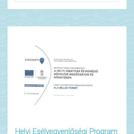
Helyi Esélyegyenlőségi Program