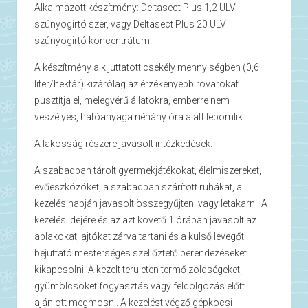
Alkalmazott készítmény: Deltasect Plus 1,2 ULV
szúnyogirtó szer, vagy Deltasect Plus 20 ULV
szúnyogirtó koncentrátum.
A készítmény a kijuttatott csekély mennyiségben (0,6
liter/hektár) kizárólag az érzékenyebb rovarokat
pusztítja el, melegvérű állatokra, emberre nem
veszélyes, hatóanyaga néhány óra alatt lebomlik.
A lakosság részére javasolt intézkedések:
A szabadban tárolt gyermekjátékokat, élelmiszereket,
evőeszközöket, a szabadban szárított ruhákat, a
kezelés napján javasolt összegyűjteni vagy letakarni. A
kezelés idejére és az azt követő 1 órában javasolt az
ablakokat, ajtókat zárva tartani és a külső levegőt
bejuttató mesterséges szellőztető berendezéseket
kikapcsolni. A kezelt területen termő zöldségeket,
gyümölcsöket fogyasztás vagy feldolgozás előtt
ajánlott megmosni. A kezelést végző gépkocsi