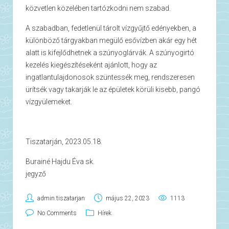
közvetlen közelében tartózkodni nem szabad.
A szabadban, fedetlenül tárolt vízgyűjtő edényekben, a
különböző tárgyakban megülő esővízben akár egy hét
alatt is kifejlődhetnek a szúnyoglárvák. A szúnyogirtó
kezelés kiegészítéseként ajánlott, hogy az
ingatlantulajdonosok szüntessék meg, rendszeresen
ürítsék vagy takarják le az épületek körüli kisebb, pangó
vízgyülemeket.
Tiszatarján, 2023.05.18.
Burainé Hajdu Éva sk.
jegyző
admin.tiszatarjan
május 22, 2023
1113
No Comments
Hírek