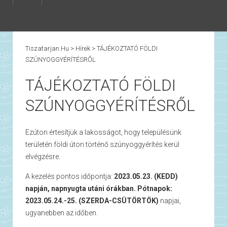
Tiszatarjan.hu
>
Hírek
>
TÁJÉKOZTATÓ FÖLDI
SZÚNYOGGYÉRÍTÉSRŐL
TÁJÉKOZTATÓ FÖLDI
SZÚNYOGGYÉRÍTÉSRŐL
Ezúton értesítjük a lakosságot, hogy településünk
területén földi úton történő szúnyoggyérítés kerül
elvégzésre.
A kezelés pontos időpontja:
2023.05.23. (KEDD)
napján, napnyugta utáni órákban. Pótnapok:
2023.05.24.-25. (SZERDA-CSÜTÖRTÖK)
napjai,
ugyanebben az időben.