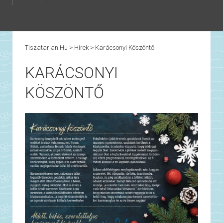
Tiszatarjan.hu
>
Hírek
>
Karácsonyi Köszöntő
KARÁCSONYI
KÖSZÖNTŐ