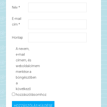
Név
*
E-mail
cím
*
Honlap
A nevem,
e-mail
címem, és
weboldalcímem
mentése a
böngészőben
a
következő
hozzászólásomhoz.