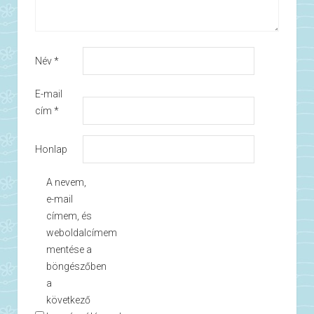
Név
*
E-mail
cím
*
Honlap
A nevem,
e-mail
címem, és
weboldalcímem
mentése a
böngészőben
a
következő