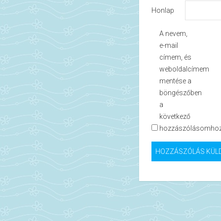
Honlap
A nevem,
e-mail
címem, és
weboldalcímem
mentése a
böngészőben
a
következő
hozzászólásomhoz