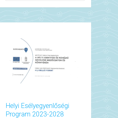
Helyi Esélyegyenlőségi
Program 2023-2028