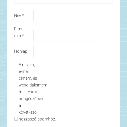
Név
*
E-mail
cím
*
Honlap
A nevem,
e-mail
címem, és
weboldalcímem
mentése a
böngészőben
a
következő
hozzászólásomhoz.