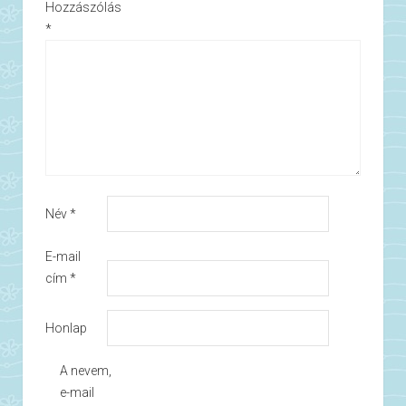
Hozzászólás
*
Név
*
E-mail
cím
*
Honlap
A nevem,
e-mail