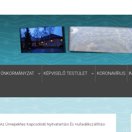
ÖNKORMÁNYZAT
KÉPVISELŐ TESTÜLET
KORONAVÍRUS
I
Az Ünnepekhez Kapcsolódó Nyitvatartási És Hulladékszállítási