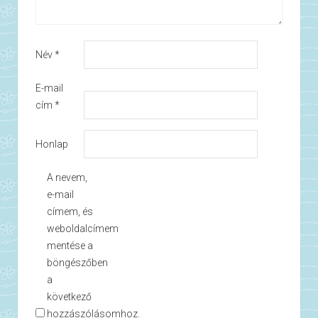
Név
*
E-mail
cím
*
Honlap
A nevem,
e-mail
címem, és
weboldalcímem
mentése a
böngészőben
a
következő
hozzászólásomhoz.