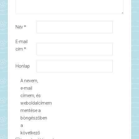
Név
*
E-mail
cím
*
Honlap
A nevem,
e-mail
címem, és
weboldalcímem
mentése a
böngészőben
a
következő