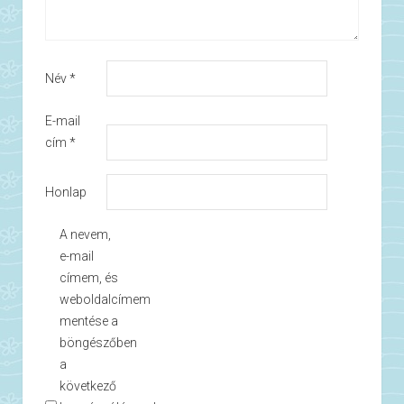
Név
*
E-mail
cím
*
Honlap
A nevem,
e-mail
címem, és
weboldalcímem
mentése a
böngészőben
a
következő