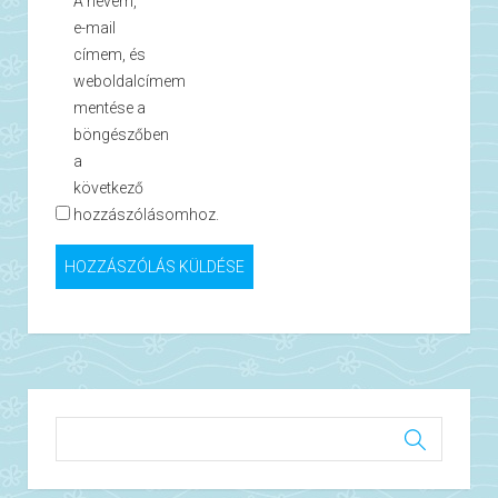
A nevem,
e-mail
címem, és
weboldalcímem
mentése a
böngészőben
a
következő
hozzászólásomhoz.