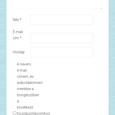
Név
*
E-mail
cím
*
Honlap
A nevem,
e-mail
címem, és
weboldalcímem
mentése a
böngészőben
a
következő
hozzászólásomhoz.