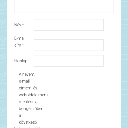
Név
*
E-mail
cím
*
Honlap
A nevem,
e-mail
címem, és
weboldalcímem
mentése a
böngészőben
a
következő