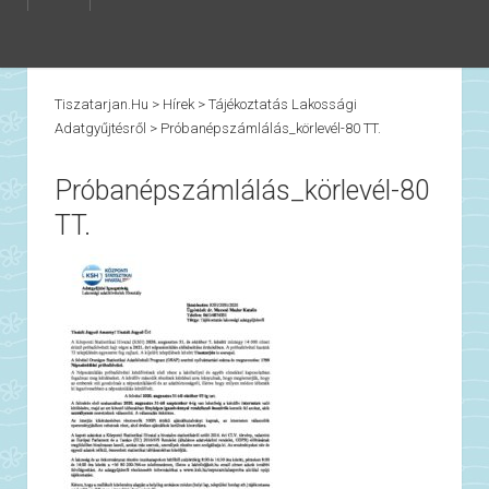
Tiszatarjan.hu
>
Hírek
>
Tájékoztatás Lakossági
Adatgyűjtésről
>
Próbanépszámlálás_körlevél-80 TT.
Próbanépszámlálás_körlevél-80
TT.