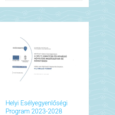
Helyi Esélyegyenlőségi
Program 2023-2028