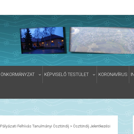
ÖNKORMÁNYZAT
KÉPVISELŐ TESTÜLET
KORONAVÍRUS
I
Pályázati Felhívás Tanulmányi Ösztöndíj
>
Ösztöndíj Jelentkezési