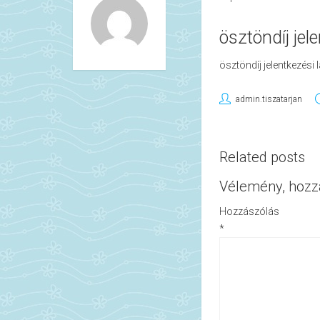
ösztöndíj jel
ösztöndíj jelentkezési 
admin.tiszatarjan
Related posts
Vélemény, hozz
Hozzászólás
*