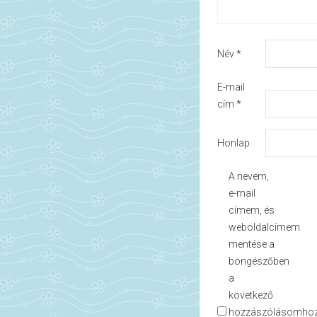
Név
*
E-mail
cím
*
Honlap
A nevem,
e-mail
címem, és
weboldalcímem
mentése a
böngészőben
a
következő
hozzászólásomhoz