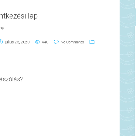
entkezési lap
lap
július 23, 2020
440
No Comments
ászólás?