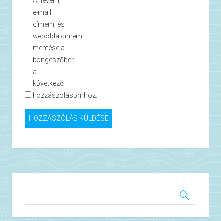
A nevem,
e-mail
címem, és
weboldalcímem
mentése a
böngészőben
a
következő
hozzászólásomhoz.