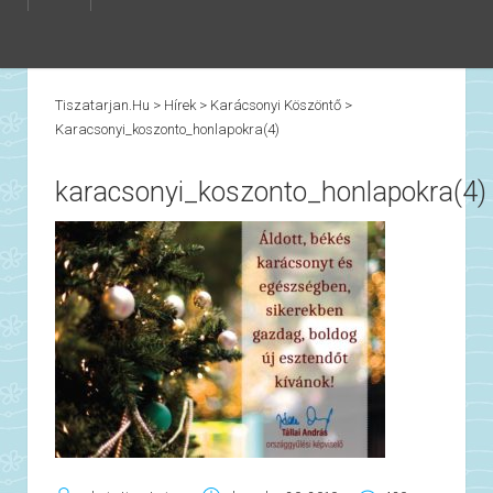
Tiszatarjan.hu
>
Hírek
>
Karácsonyi Köszöntő
>
Karacsonyi_koszonto_honlapokra(4)
karacsonyi_koszonto_honlapokra(4)