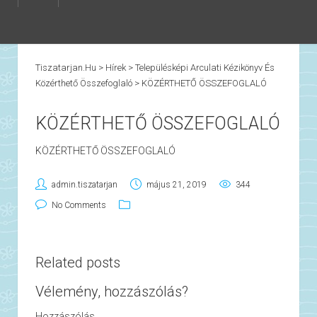
Tiszatarjan.hu
>
Hírek
>
Településképi Arculati Kézikönyv És
Közérthető Összefoglaló
>
KÖZÉRTHETŐ ÖSSZEFOGLALÓ
KÖZÉRTHETŐ ÖSSZEFOGLALÓ
KÖZÉRTHETŐ ÖSSZEFOGLALÓ
admin.tiszatarjan
május 21, 2019
344
No Comments
Related posts
Vélemény, hozzászólás?
Hozzászólás