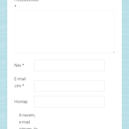
*
Név
*
E-mail
cím
*
Honlap
A nevem,
e-mail