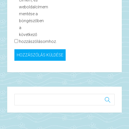
címem, és
weboldalcímem
mentése a
böngészőben
a
következő
hozzászólásomhoz.