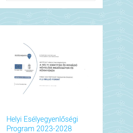
Helyi Esélyegyenlőségi
Program 2023-2028