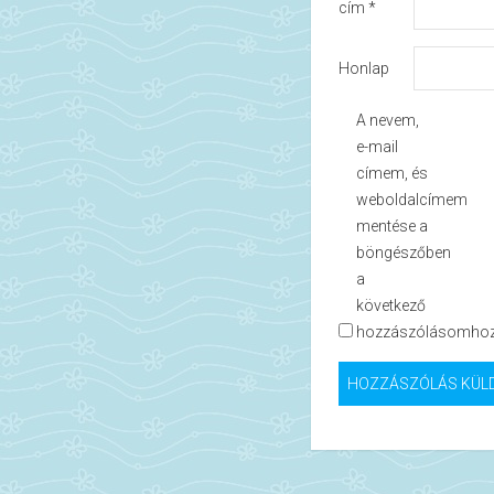
cím
*
Honlap
A nevem,
e-mail
címem, és
weboldalcímem
mentése a
böngészőben
a
következő
hozzászólásomhoz