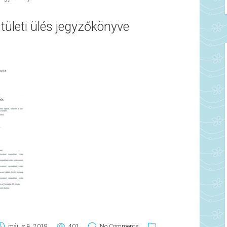
tületi ülés jegyzőkönyve
május 8, 2019
401
No Comments