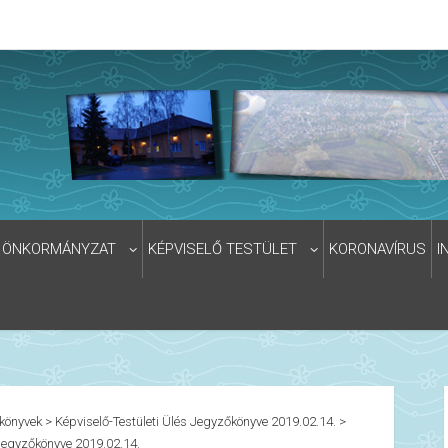
ÖNKORMÁNYZAT
KÉPVISELŐ TESTÜLET
KORONAVÍRUS
I
könyvek
>
Képviselő-Testületi Ülés Jegyzőkönyve 2019.02.14.
>
 Jegyzőkönyve 2019.02.14.