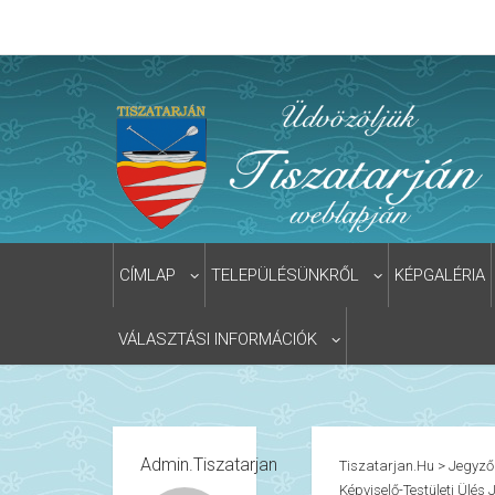
CÍMLAP
TELEPÜLÉSÜNKRŐL
KÉPGALÉRIA
VÁLASZTÁSI INFORMÁCIÓK
Admin.tiszatarjan
Tiszatarjan.hu
>
Jegyző
Képviselő-Testületi Ülés