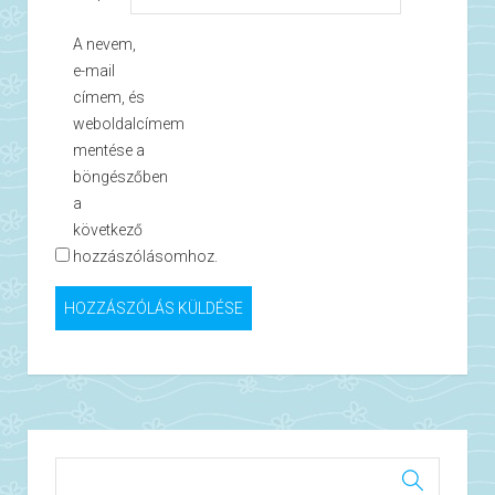
A nevem,
e-mail
címem, és
weboldalcímem
mentése a
böngészőben
a
következő
hozzászólásomhoz.