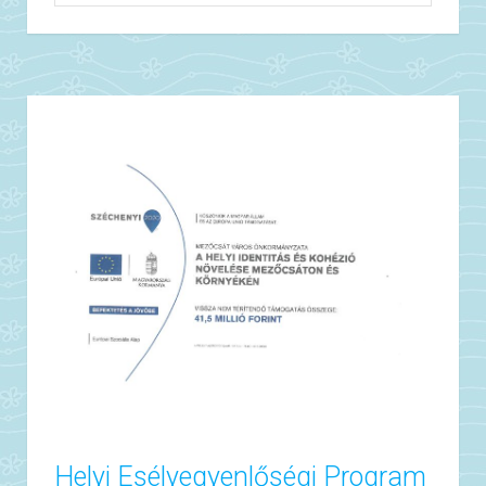
Helyi Esélyegyenlőségi Program