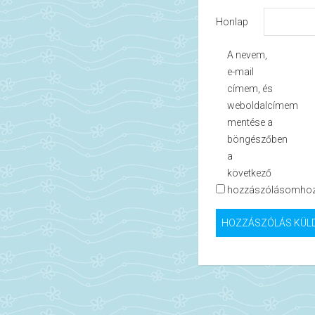
Honlap
A nevem,
e-mail
címem, és
weboldalcímem
mentése a
böngészőben
a
következő
hozzászólásomhoz