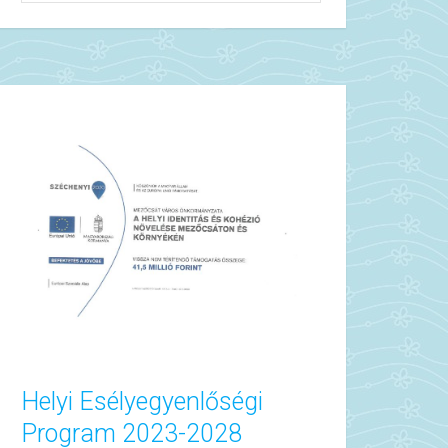
Helyi Esélyegyenlőségi
Program 2023-2028