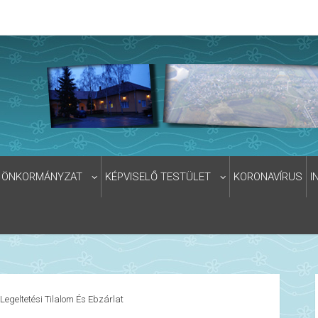
ÖNKORMÁNYZAT
KÉPVISELŐ TESTÜLET
KORONAVÍRUS
I
Legeltetési Tilalom És Ebzárlat