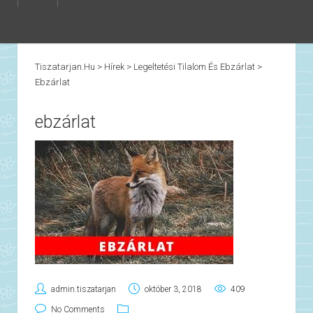
Tiszatarjan.hu
>
Hírek
>
Legeltetési Tilalom És Ebzárlat
>
Ebzárlat
ebzárlat
admin.tiszatarjan
október 3, 2018
409
No Comments