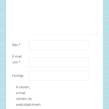
Név
*
E-mail
cím
*
Honlap
A nevem,
e-mail
címem, és
weboldalcímem