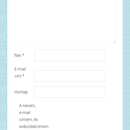
Név
*
E-mail
cím
*
Honlap
A nevem,
e-mail
címem, és
weboldalcímem