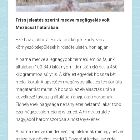
Friss jelentés szerint medve megfigyelés volt
Mezőcsát határában.
Ezért az alábbi tájékoztatást kérjük elhelyezni a
környező települések hirdetőfelületén, honlapján:
A barna medve a legnagyobb termetű emlős fajunk:
általában 100-340 kilót nyom, de ritkán elérheti a 450
kilogrammos súlyt is. A kifejlett egyedek hossza két
méter körüli. Alapvetően magányos állat, és territoriális
magatartást mutat. A bocsok az elválasztás után a
következő tavaszig általában anyjukkal maradnak.
Élőhelyének nagysága néhány ezer hektártól akár több
ezer négyzetkilométerig is terjed. A hímek területe
nagyjából háromszorosa a nőstényekének.
A barna medve mindenevő, táplálékának mintegy hetven
százaléka növényi eredetű. Egyaránt kedveli az erdei