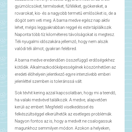
gyümölcsöket, terméseket, fűféléket, gyökereket, a
rovarokat, kis- és a nagyobb termetű emlősöket is, de a
dögöt sem veti meg. A barna medve egész nap aktív
lehet, mégis leggyakrabban reggel és este táplálkozik.
Naponta több tíz kilométeres távolságokat is megtesz.
Téli nyugalmi időszakára jellemző, hogy nem alszik
valódi téli álmot, gyakran felébred.
A barna medve eredendően összefüggő erdőségekhez
kötődik. Alkalmazkodóképességének köszönhetően az
eredeti élőhelyein jelentkező egyre intenzívebb emberi
jelenléttel szemben is toleránssá vált.
Sok tévhit kering azzal kapcsolatban, hogy mi a teendő,
ha valaki medvével találkozik. A medve, alapvetően
kerüli az embert. Megfelelő viselkedéssel és
felkészültséggel elkerülhetők az esetleges problémák.
Nagyon fontos az is, hogy a medvét ne csalogassuk
magunkhoz semmilyen módon. Azokon a helyeken,