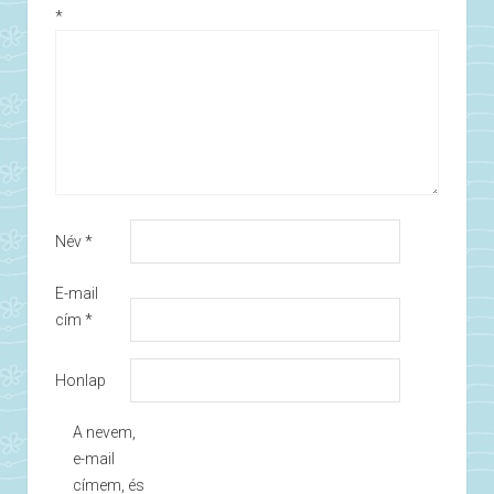
*
Név
*
E-mail
cím
*
Honlap
A nevem,
e-mail
címem, és