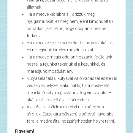
állatnak.
Ha a medve két lábra áll, őrizzük meg
nyugalmunkat, ez még nem jelent kimondottan
támadási jelet, lehet, hogy csupán a terepet
fürkészi.
Ha a medve közel merészkedik, ne provokáljuk,
és ne tegyünk hirtelen mozdulatokat.
Ha a medve mégis odajön hozzánk, feküdjünk
hasra, a fejünket takarjuk el a kezünkkel, és
maradjunk mozdulatlanul.
Kutyasétáltatás, kutyával való vadászat esetén is
veszélyes helyzet alakulhat ki, ha a medve elől
menekülő kutya a gazdához fog visszafutni –
akár az őt követő állat kíséretében.
Az erős illatú élelmiszereket ne a sátorban
tároljuk. Éjszakára célszerű a sátortól távolabb,
fára, a medve által hozzáférhetetlen helyre tenni.
Figyelem!