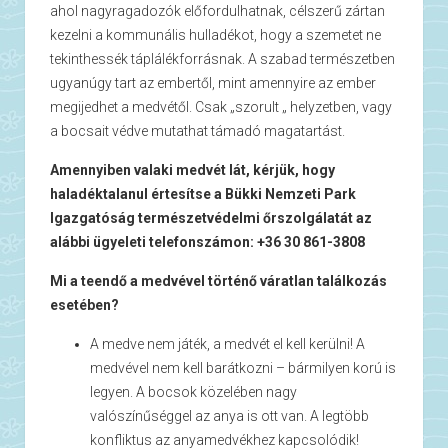
ahol nagyragadozók előfordulhatnak, célszerű zártan
kezelni a kommunális hulladékot, hogy a szemetet ne
tekinthessék táplálékforrásnak. A szabad természetben
ugyanúgy tart az embertől, mint amennyire az ember
megijedhet a medvétől. Csak „szorult „ helyzetben, vagy
a bocsait védve mutathat támadó magatartást.
Amennyiben valaki medvét lát, kérjük, hogy
haladéktalanul értesítse a Bükki Nemzeti Park
Igazgatóság természetvédelmi őrszolgálatát az
alábbi ügyeleti telefonszámon: +36 30 861-3808
Mi a teendő a medvével történő váratlan találkozás
esetében?
A medve nem játék, a medvét el kell kerülni! A
medvével nem kell barátkozni – bármilyen korú is
legyen. A bocsok közelében nagy
valószínűséggel az anya is ott van. A legtöbb
konfliktus az anyamedvékhez kapcsolódik!