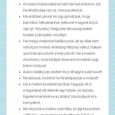
A medve indokolatlanul nem támad emberre, sőt
ha lehetősége van rá, messze elkerüli.
Ha erdőben járunk és úgy gondoljuk, hogy
bármikor felbukkanhat, keltsünk magunk körül
zajt (pl. fütyülés). Nagyobb társaság esetén
kisebb a támadás veszélye.
Ha mégis medvével találkozunk, de az állat nem
vett észre minket, lehetőleg feltűnés nélkül, halkan
azonnal távozzunk a helyszínről. Ha a medve
észrevesz, ne próbáljuk elzavarni kövekkel vagy
bármi mással.
Autós találkozás esetén tilos elhagyni a járművet!
Ne etessük, közelről ne fényképezzük a medvét!
Ha a medve közeledni próbál, hagyjuk ott a
magunkkal vitt élelmet egy helyen, és lassan,
figyelemmel kísérve az állatot, távolodjunk el a
környékről.
Ne nézzünk a medve szemébe, ez agresszivitást
válthat ki, ugyanakkor ne fordítsunk hátat az